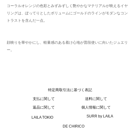
コーラルオレンジの色彩とみずみずしく艶やかなマテリアルが映えるイヤ
リングは、ぽってりとしたボリュームにゴールドのラインがモダンなコン
トラストを含んだ一点。
顔映りを華やかにし、軽量感のある着け心地が普段使いに向いたジュエリ
ー。
特定商取引法に基づく表記
支払に関して
送料に関して
返品に関して
個人情報に関して
SURR by LAILA
LAILA TOKIO
DE CHIRICO