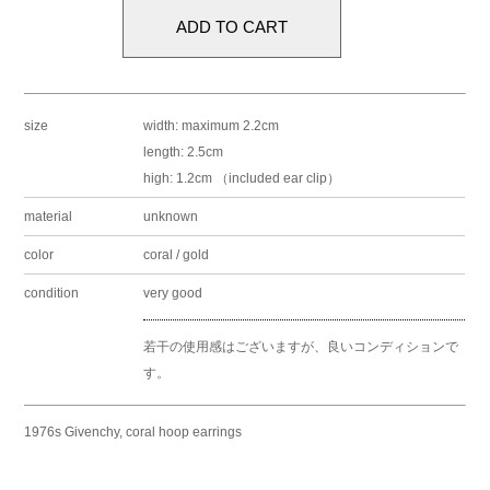
size
width: maximum 2.2cm
length: 2.5cm
high: 1.2cm （included ear clip）
material
unknown
color
coral / gold
condition
very good
若干の使用感はございますが、良いコンディションで
す。
1976s Givenchy, coral hoop earrings