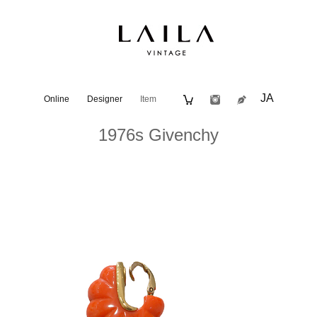
JA
Online
Designer
Item
1976s Givenchy