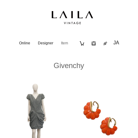
JA
Online
Designer
Item
Givenchy