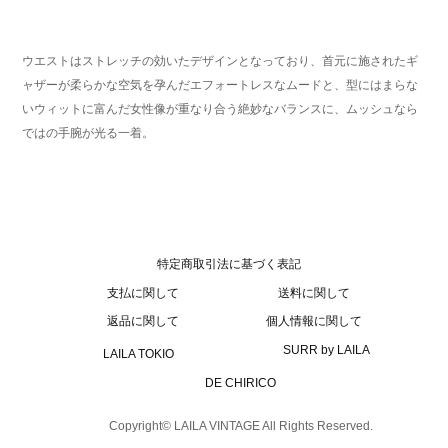
ウエストはストレッチの効いたデザインとなっており、首元に施されたギ
ャザーが柔らかな空気を孕んだエフォートレスなムードと、型にはまらな
いウィットに富んだ女性像が重なり合う絶妙なバランスに、ムッシュなら
ではの手腕が光る一着。
特定商取引法に基づく表記
支払に関して
送料に関して
返品に関して
個人情報に関して
SURR by LAILA
LAILA TOKIO
DE CHIRICO
Copyright© LAILA VINTAGE All Rights Reserved.