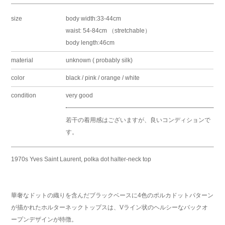
size
body width:33-44cm
waist: 54-84cm （stretchable）
body length:46cm
material
unknown ( probably silk)
color
black / pink / orange / white
condition
very good
若干の着用感はございますが、良いコンディションで
す。
1970s Yves Saint Laurent, polka dot halter-neck top
華奢なドットの織りを含んだブラックベースに4色のポルカドットパターン
が描かれたホルターネックトップスは、Vライン状のヘルシーなバックオ
ープンデザインが特徴。