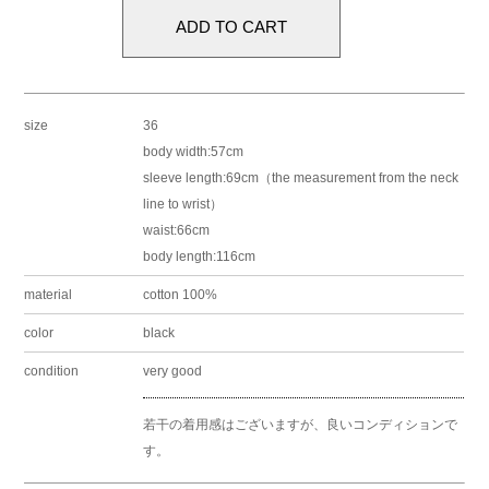
size
36
body width:57cm
sleeve length:69cm（the measurement from the neck
line to wrist）
waist:66cm
body length:116cm
material
cotton 100%
color
black
condition
very good
若干の着用感はございますが、良いコンディションで
す。