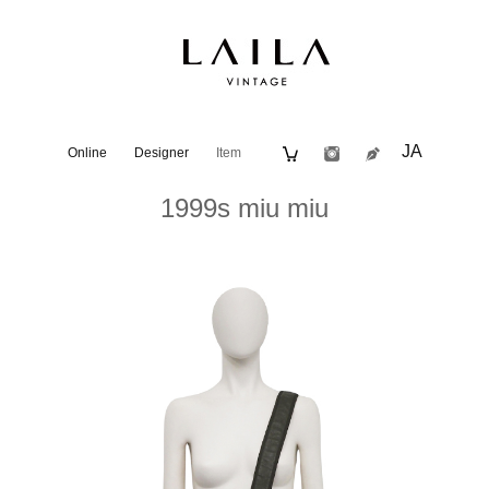
JA
Online
Designer
Item
1999s miu miu