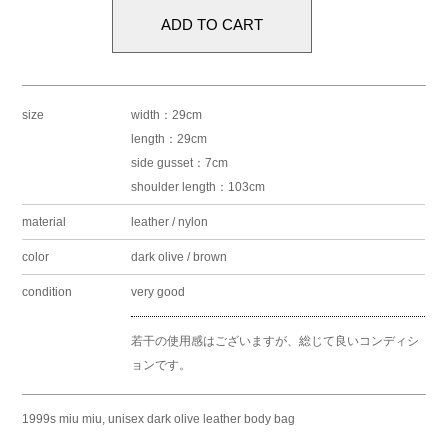
size
width：29cm
length：29cm
side gusset：7cm
shoulder length：103cm
material
leather / nylon
color
dark olive / brown
condition
very good
若干の使用感はございますが、総じて良いコンディシ
ョンです。
1999s miu miu, unisex dark olive leather body bag