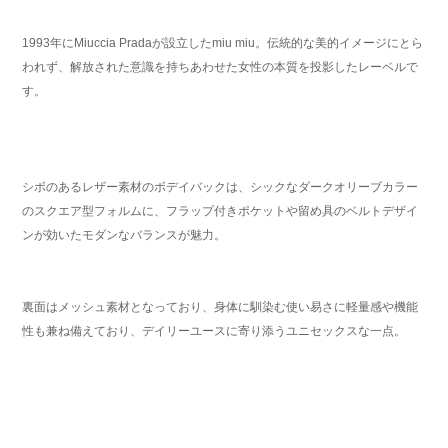
1993年にMiuccia Pradaが設立したmiu miu。伝統的な美的イメージにとら
われず、解放された意識を持ちあわせた女性の本質を投影したレーベルで
す。
シボのあるレザー素材のボデイバックは、シックなダークオリーブカラー
のスクエア型フォルムに、フラップ付きポケットや留め具のベルトデザイ
ンが効いたモダンなバランスが魅力。
裏面はメッシュ素材となっており、身体に馴染む使い易さに軽量感や機能
性も兼ね備えており、デイリーユースに寄り添うユニセックスな一点。