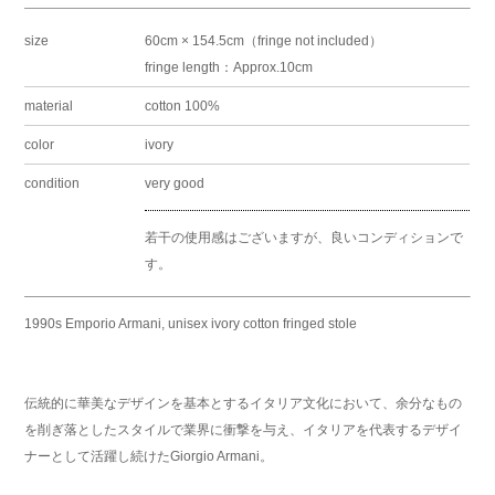
size
60cm × 154.5cm（fringe not included）
fringe length：Approx.10cm
material
cotton 100%
color
ivory
condition
very good
若干の使用感はございますが、良いコンディションで
す。
1990s Emporio Armani, unisex ivory cotton fringed stole
伝統的に華美なデザインを基本とするイタリア文化において、余分なもの
を削ぎ落としたスタイルで業界に衝撃を与え、イタリアを代表するデザイ
ナーとして活躍し続けたGiorgio Armani。