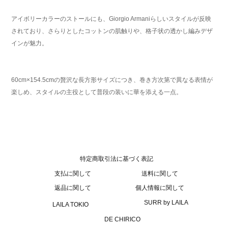
アイボリーカラーのストールにも、Giorgio Armaniらしいスタイルが反映
されており、さらりとしたコットンの肌触りや、格子状の透かし編みデザ
インが魅力。
60cm×154.5cmの贅沢な長方形サイズにつき、巻き方次第で異なる表情が
楽しめ、スタイルの主役として普段の装いに華を添える一点。
特定商取引法に基づく表記
支払に関して
送料に関して
返品に関して
個人情報に関して
SURR by LAILA
LAILA TOKIO
DE CHIRICO