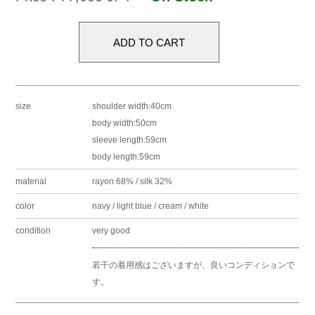
size
shoulder width:40cm
body width:50cm
sleeve length:59cm
body length:59cm
material
rayon 68% / silk 32%
color
navy / light blue / cream / white
condition
very good
若干の着用感はございますが、良いコンディションで
す。