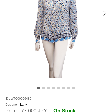
ID : WTO00006480
Designer :
Lanvin
Price : 77,000 JPY
On Stock