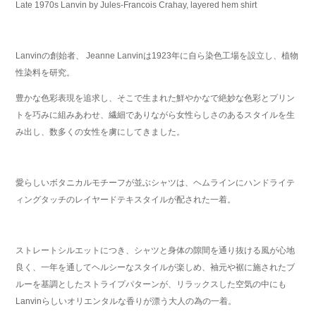
Late 1970s Lanvin by Jules-Francois Crahay, layered hem shirt
Lanvinの創始者、 Jeanne Lanvinは1923年に自ら染色工場を設立し、植物
性染料を研究。
豊かな色彩表現を追求し、そこで生まれた鮮やかなで絶妙な色彩とプリン
トを巧みに組みあわせ、繊細でありながら女性らしさのあるスタイルを生
み出し、数多くの女性を虜にしてきました。
愛らしいボタニカルモチーフが並ぶシャツは、ヘムラインにハンドライテ
ィングタッチのレイヤードテキスタイルが配された一着。
ストレートシルエットにつき、シャツと身体の隙間を通り抜ける風が心地
良く、一年を通してヘルシーなスタイルが楽しめ、袖元や裾に施されたブ
ルーを基調としたストライプパターンが、リラックスした空気の中にも
Lanvinらしいオリエンタルな香りが漂う大人の為の一着。