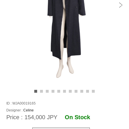
ID : WJA00019165
Designer :
Celine
Price : 154,000 JPY
On Stock