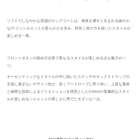
ソフトでしなやかな質感のロングコートは、身体を通すと生まれる緩やか
なIラインシルエットが柔らかさを含み、程良く肩の力を抜いたスタイルが
楽しめる一着。
フロントボタンの留め方次第で異なるスタイルが楽しめる点も魅力の一
つ。
オーセンティックなスタイルの中に効いたステッチやネックストラップの
主張し過ぎないデザイン性が、長くワードローブに寄り添い、上質な素材
と緻密な技術によるクリエイションを得意としたCelineの普遍的なスタイ
ルが楽しめるシルエットの美しさに秀でたモダンな一点。