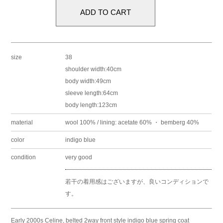
size
38
shoulder width:40cm
body width:49cm
sleeve length:64cm
body length:123cm
material
wool 100% / lining: acetate 60% ・ bemberg 40%
color
indigo blue
condition
very good
若干の着用感はございますが、良いコンディションで
す。
Early 2000s Celine, belted 2way front style indigo blue spring coat