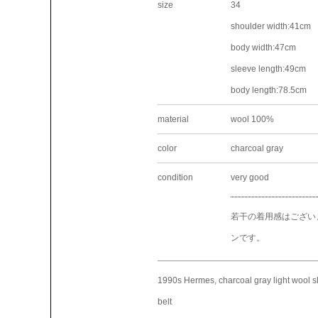
size
34
shoulder width:41cm
body width:47cm
sleeve length:49cm
body length:78.5cm
material
wool 100%
color
charcoal gray
condition
very good
若干の着用感はござい
ンです。
1990s Hermes, charcoal gray light wool sh
belt