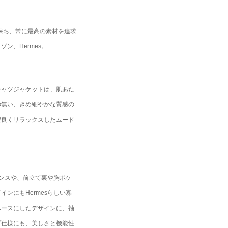
を保ち、常に最高の素材を追求
ン、Hermes。
シャツジャケットは、肌あた
の無い、きめ細やかな質感の
程良くリラックスしたムード
ンスや、前立て裏や胸ポケ
ンにもHermesらしい寡
ベースにしたデザインに、袖
プ仕様にも、美しさと機能性