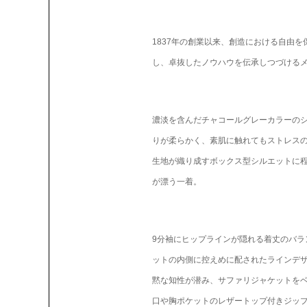
1837年の創業以来、創造における自由
し、卓抜したノウハウを伝承しつづけるメゾ
濃淡を含んだチャコールグレーカラーの
りが柔らかく、素肌に触れてもストレス
生地が織り成すボックス型シルエットに
が漂う一着。
9分袖にヒップラインが隠れる着丈のバラ
ットの内側に控えめに配されたラインデザイ
黙な知性が潜み、サファリジャケットを
口や胸ポケットのレザートップ付きジッ