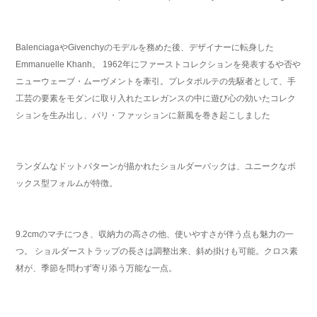
BalenciagaやGivenchyのモデルを務めた後、デザイナーに転身した
Emmanuelle Khanh。 1962年にファーストコレクションを発表するや否や
ニューウェーブ・ムーヴメントを牽引。プレタポルテの先駆者として、手
工芸の要素をモダンに取り入れたエレガンスの中に遊び心の効いたコレク
ションを生み出し、パリ・ファッションに新風を巻き起こしました
ランダムなドットパターンが描かれたショルダーバックは、ユニークなボ
ックス型フォルムが特徴。
9.2cmのマチにつき、収納力の高さの他、使いやすさが伴う点も魅力の一
つ。 ショルダーストラップの長さは調整出来、斜め掛けも可能。クロス素
材が、季節を問わず寄り添う万能な一点。