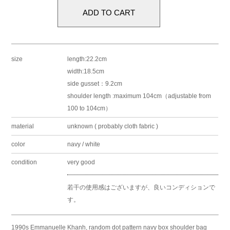
size
length:22.2cm
width:18.5cm
side gusset：9.2cm
shoulder length :maximum 104cm（adjustable from
100 to 104cm）
material
unknown ( probably cloth fabric )
color
navy / white
condition
very good
若干の使用感はございますが、良いコンディションで
す。
1990s Emmanuelle Khanh, random dot pattern navy box shoulder bag