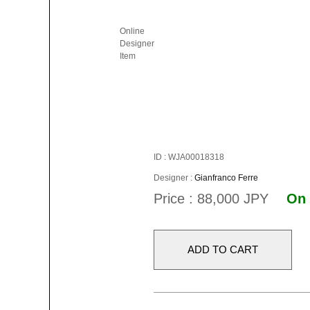
Online
Designer
Item
ID : WJA00018318
Designer :
Gianfranco Ferre
Price : 88,000 JPY
On 