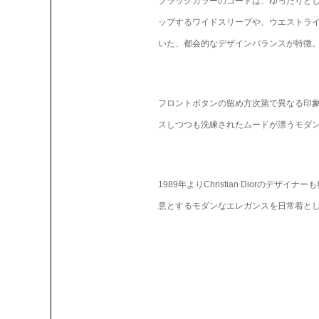
ブラックカラーのコートは、ゆったりと
ップするワイドスリーブや、ウエストラ
いた、都会的なデザインバランスが特徴
フロントボタンの留め方次第で異なる印
スしつつも洗練されたムードが漂うモダ
1989年よりChristian Diorのデザイナーも務
意とするモダンなエレガンスを日常着と