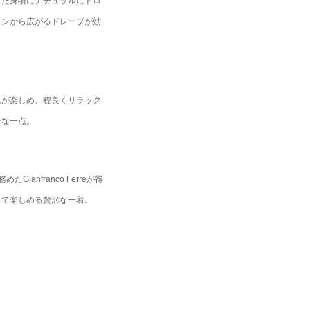
した身頃にナチュラルにドロ
インから広がるドレープが効
。
象が楽しめ、程良くリラック
ンな一点。
めたGianfranco Ferreが得
して楽しめる贅沢な一着。