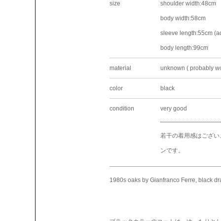
size
shoulder width:48cm
body width:58cm
sleeve length:55cm (a
body length:99cm
material
unknown ( probably wo
color
black
condition
very good
若干の着用感はござい
ンです。
1980s oaks by Gianfranco Ferre, black dr