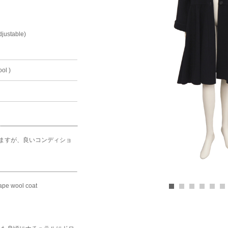
djustable)
ol )
ますが、良いコンディショ
ape wool coat