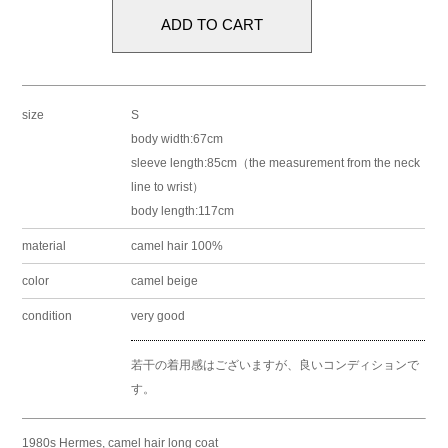
size
S
body width:67cm
sleeve length:85cm（the measurement from the neck
line to wrist）
body length:117cm
material
camel hair 100%
color
camel beige
condition
very good
若干の着用感はございますが、良いコンディションで
す。
1980s Hermes, camel hair long coat