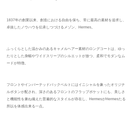
1837年の創業以来、創造における自由を保ち、常に最高の素材を追求し、
卓抜したノウハウを伝承しつづけるメゾン、Hermes。
ふっくらとした温かみのあるキャメルヘアー素材のロングコートは、ゆっ
たりとした身幅やワイドスリーブのシルエットが放つ、柔和でモダンなム
ードが特徴。
フロントやインバーテッドバックベルトにはイニシャルを象ったオリジナ
ルボタンが配され、深さのあるフロントのフラップポケットにも、美しさ
と機能性を兼ね備えた普遍的なスタイルが存在し、HermesがHermesたる
所以を体感出来る一点。