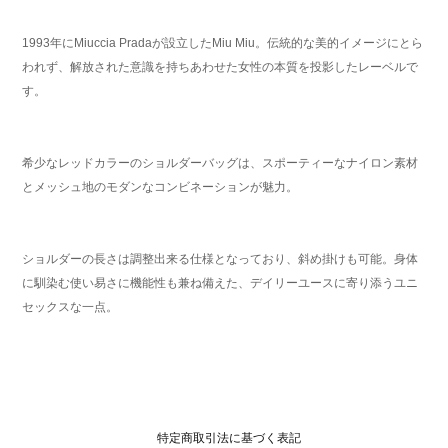
1993年にMiuccia Pradaが設立したMiu Miu。伝統的な美的イメージにとら
われず、解放された意識を持ちあわせた女性の本質を投影したレーベルで
す。
希少なレッドカラーのショルダーバッグは、スポーティーなナイロン素材
とメッシュ地のモダンなコンビネーションが魅力。
ショルダーの長さは調整出来る仕様となっており、斜め掛けも可能。身体
に馴染む使い易さに機能性も兼ね備えた、デイリーユースに寄り添うユニ
セックスな一点。
特定商取引法に基づく表記