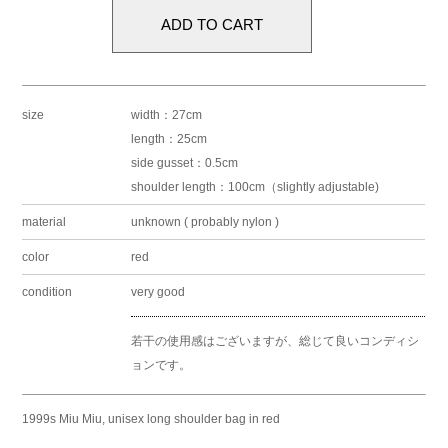
size
width：27cm
length：25cm
side gusset：0.5cm
shoulder length：100cm（slightly adjustable)
material
unknown ( probably nylon )
color
red
condition
very good
若干の使用感はございますが、総じて良いコンディシ
ョンです。
1999s Miu Miu, unisex long shoulder bag in red