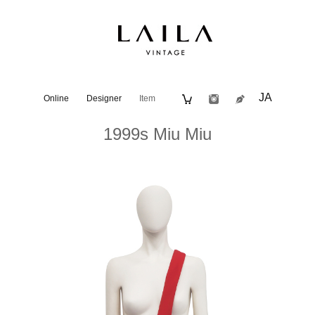
JA
Online
Designer
Item
1999s Miu Miu