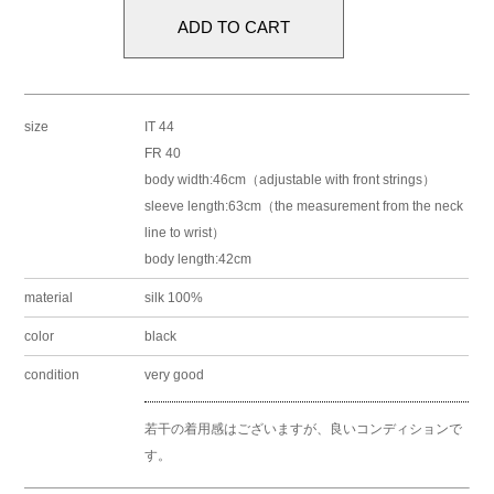
size
IT 44
FR 40
body width:46cm（adjustable with front strings）
sleeve length:63cm（the measurement from the neck
line to wrist）
body length:42cm
material
silk 100%
color
black
condition
very good
若干の着用感はございますが、良いコンディションで
す。