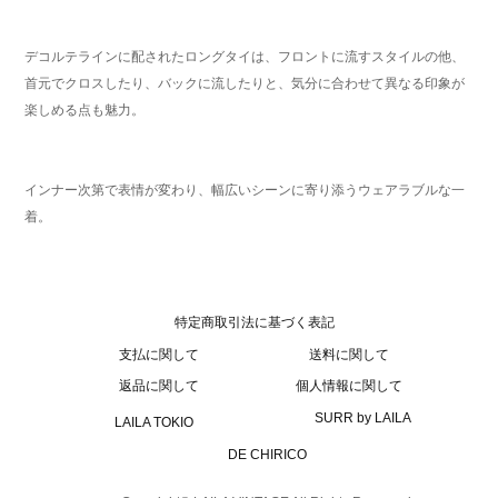
デコルテラインに配されたロングタイは、フロントに流すスタイルの他、
首元でクロスしたり、バックに流したりと、気分に合わせて異なる印象が
楽しめる点も魅力。
インナー次第で表情が変わり、幅広いシーンに寄り添うウェアラブルな一
着。
特定商取引法に基づく表記
支払に関して
送料に関して
返品に関して
個人情報に関して
SURR by LAILA
LAILA TOKIO
DE CHIRICO