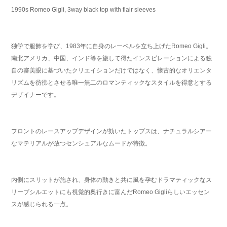
1990s Romeo Gigli, 3way black top with flair sleeves
独学で服飾を学び、1983年に自身のレーベルを立ち上げたRomeo Gigli。
南北アメリカ、中国、インド等を旅して得たインスピレーションによる独
自の審美眼に基づいたクリエイションだけではなく、懐古的なオリエンタ
リズムを彷彿とさせる唯一無二のロマンティックなスタイルを得意とする
デザイナーです。
フロントのレースアップデザインが効いたトップスは、ナチュラルシアー
なマテリアルが放つセンシュアルなムードが特徴。
内側にスリットが施され、身体の動きと共に風を孕むドラマティックなス
リーブシルエットにも視覚的奥行きに富んだRomeo Gigliらしいエッセン
スが感じられる一点。