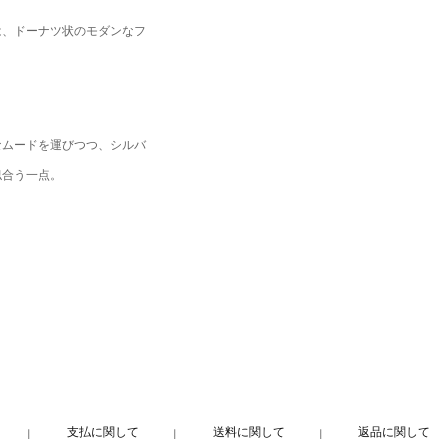
は、ドーナツ状のモダンなフ
なムードを運びつつ、シルバ
似合う一点。
支払に関して
送料に関して
返品に関して