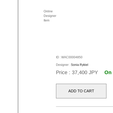
Online
Designer
Item
ID : WAC00004850
Designer :
Sonia Rykiel
Price : 37,400 JPY
On 