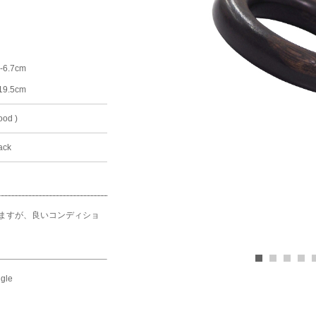
m-6.7cm
：19.5cm
ood )
ack
ますが、良いコンディショ
ngle