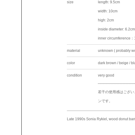
size
length: 9.5cm
width: 10cm
high: 2cm
inside diameter: 6.2c
inner circumference
material
unknown ( probably w
color
dark brown / beige / bl
condition
very good
若干の使用感はござい
ンです。
Late 1990s Sonia Rykiel, wood donut ba