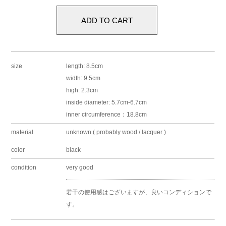
size
length: 8.5cm
width: 9.5cm
high: 2.3cm
inside diameter: 5.7cm-6.7cm
inner circumference：18.8cm
material
unknown ( probably wood / lacquer )
color
black
condition
very good
若干の使用感はございますが、良いコンディションで
す。