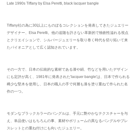
Late 1990s Tiffany by Elsa Peretti, black lacquer bangle
Tiffany社の為に30以上にものぼるコレクションを発表してきたジュエリー
デザイナー、Elsa Peretti。他の追随を許さない革新的で独創性溢れる視点
とクリエイションで、シルバージュエリーを取り巻く時代を切り拓いて来
たパイオニアとして広く認知されています。
その一方で、日本の伝統的な素材である漆や絹、竹などを用いたデザイン
にも定評が高く、1981年に発表された'lacquer bangle'は、日本で作られる
稀少な堅木を使用し、日本の職人の手で何層も漆を塗り重ねて作られた名
作の一つ。
モダンなブラックカラーのバングルは、手元に艶やかなテクスチャーを与
え、単品使いはもちろんの事、素材やボリュームの異なるバングルやブレ
スレットとの重ね付けにも向いたジュエリー。