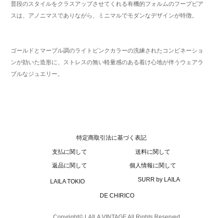
普段のスタイルをクラスアップさせてくれる有機的フォルムのフープピア
スは、アノニマスでありながら、ミニマルでモダンなデザインが特徴。
ゴールドとマーブル調のライトピンクカラーの洗練されたコンビネーショ
ンが効いた造形に、ストレスの無い軽量感のある着け心地が伴うウェアラ
ブルなジュエリー。
特定商取引法に基づく表記
支払に関して
送料に関して
返品に関して
個人情報に関して
SURR by LAILA
LAILA TOKIO
DE CHIRICO
Copyright© LAILA VINTAGE All Rights Reserved.