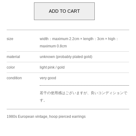
size
width：maximum 2.2cm × length：3cm × high：
maximum 0.8cm
material
unknown (probably plated gold)
color
light pink / gold
condition
very good
若干の使用感はございますが、良いコンディションで
す。
1980s European vintage, hoop pierced earrings