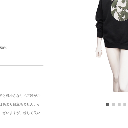
r 50%
所と極小さなリペア跡がご
はあまり目立ちません。そ
ございますが、総じて良い