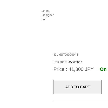
Online
Designer
Item
ID : MST00009044
Designer :
US vintage
Price : 41,800 JPY
On 