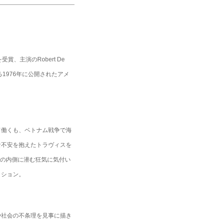
、主演のRobert De
グによる1976年に公開されたアメ
て働くも、ベトナム戦争で海
な不安を抱えたトラヴィスを
に自身の内側に潜む狂気に気付い
クション。
や社会の不条理を見事に描き