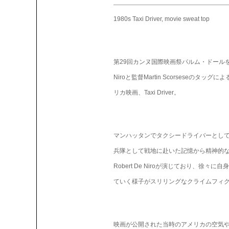
1980s Taxi Driver, movie sweat top
第29回カンヌ国際映画祭パルム・ドールを受賞
Niroと監督Martin Scorseseのタッ
リカ映画、Taxi Driver。
マンハッタンでタクシードライバーとし
兵隊として戦地に赴いた記憶から精神的
Robert De Niroが演じており、徐々
ていく様子がスリリングなクライムフィ
映画が公開された当時のアメリカの空気