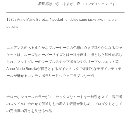
着用感はございますが、良いコンディションです。
1985s Anne Marie Beretta, 4 pocket light blue sage jacket with marble
buttons
ニュアンスのある柔らかなブルーセージの色彩に心まで穏やかになるジャ
ケットは、ルーズなオーバーサイズとは一線を画す、凛とした知性が感じ
られ、マットグレーのマーブルスナップボタンやスリーブシルエット等、
Anne Marie Berettaが得意とするダイナミックで彫刻的なデザインディテ
ールが魅せるコンテンポラリー且つウェアラブルな一点。
ナローなショールカラーがユニセックスなムードを一層引き立て、着用者
のスタイルに合わせて何通りもの着方や表情が楽しめ、プロダクトとして
の完成度の高さを見せる作品。