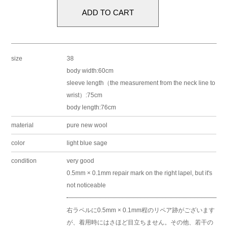
size
38
body width:60cm
sleeve length（the measurement from the neck line to
wrist）:75cm
body length:76cm
material
pure new wool
color
light blue sage
condition
very good
0.5mm × 0.1mm repair mark on the right lapel, but it's
not noticeable
右ラペルに0.5mm × 0.1mm程のリペア跡がございます
が、着用時にはさほど目立ちません。その他、若干の