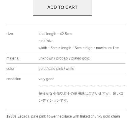
size
total length：42.5cm
motif size
width：5cm × length：5cm × high：maximum 1cm
material
unknown ( probably plated gold)
color
gold / pale pink / white
condition
very good
極僅かな小傷や若干の使用感はございますが、良いコ
ンディションです。
1980s Escada, pale pink flower necklace with linked chunky gold chain