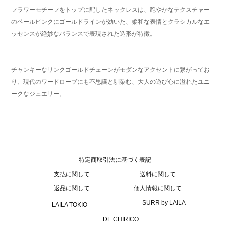
フラワーモチーフをトップに配したネックレスは、艶やかなテクスチャー
のペールピンクにゴールドラインが効いた、柔和な表情とクラシカルなエ
ッセンスが絶妙なバランスで表現された造形が特徴。
チャンキーなリンクゴールドチェーンがモダンなアクセントに繋がってお
り、現代のワードローブにも不思議と馴染む、大人の遊び心に溢れたユニ
ークなジュエリー。
特定商取引法に基づく表記
支払に関して
送料に関して
返品に関して
個人情報に関して
SURR by LAILA
LAILA TOKIO
DE CHIRICO