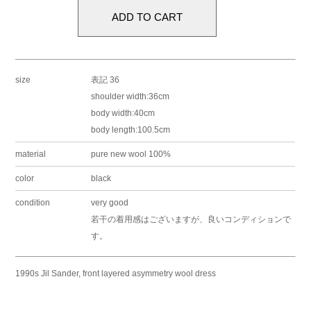
size
表記 36
shoulder width:36cm
body width:40cm
body length:100.5cm
material
pure new wool 100%
color
black
condition
very good
若干の着用感はございますが、良いコンディションで
す。
1990s Jil Sander, front layered asymmetry wool dress