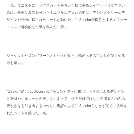
一見、ウエストにラップスカートを巻いた様に映るレイヤード仕立てドレ
スは、華美な装飾を省いたミニマルな佇まいの中に、アシンメトリーなデ
ザインや長めに採られたコードが効いた、Jil Sanderが得意とするエフォー
トレスで都会的な空気を含んだ一着。
ジャケットやロングブーツとも相性が良く、幅のある着こなしが楽しめる
点も魅力。
“Design Without Decoration“をコンセプトに掲げ、引き算によるデザイン
と素材やシルエットの美しさによって、外面だけではない着用者の内面の
豊かさをも引き出すもの作りに定評のあるJil Sanderらしさが光る、洗練さ
れたムードを纏った一点。