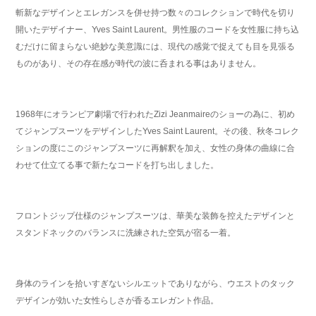
斬新なデザインとエレガンスを併せ持つ数々のコレクションで時代を切り
開いたデザイナー、Yves Saint Laurent。男性服のコードを女性服に持ち込
むだけに留まらない絶妙な美意識には、現代の感覚で捉えても目を見張る
ものがあり、その存在感が時代の波に呑まれる事はありません。
1968年にオランピア劇場で行われたZizi Jeanmaireのショーの為に、初め
てジャンプスーツをデザインしたYves Saint Laurent。その後、秋冬コレク
ションの度にこのジャンプスーツに再解釈を加え、女性の身体の曲線に合
わせて仕立てる事で新たなコードを打ち出しました。
フロントジップ仕様のジャンプスーツは、華美な装飾を控えたデザインと
スタンドネックのバランスに洗練された空気が宿る一着。
身体のラインを拾いすぎないシルエットでありながら、ウエストのタック
デザインが効いた女性らしさが香るエレガント作品。