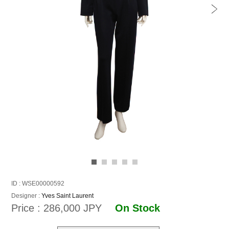
ID : WSE00000592
Designer :
Yves Saint Laurent
Price : 286,000 JPY
On Stock