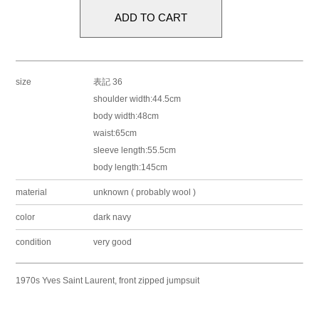
size
表記 36
shoulder width:44.5cm
body width:48cm
waist:65cm
sleeve length:55.5cm
body length:145cm
material
unknown ( probably wool )
color
dark navy
condition
very good
1970s Yves Saint Laurent, front zipped jumpsuit