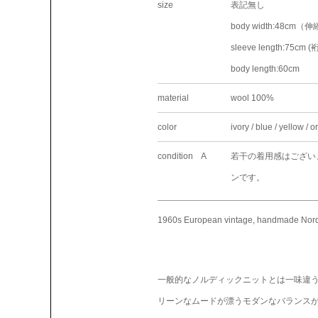
size
表記無し
body width:48cm
sleeve length:75cm (
body length:60cm
material
wool 100%
color
ivory / blue / yellow / o
condition A
若干の着用感はござい
ンです。
1960s European vintage, handmade Nordi
一般的なノルディックニットとは一味違
リーンなムードが漂うモダンなバランス