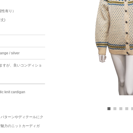
（伸縮性有り）
裄丈)
range / silver
ますが、良いコンディショ
c knit cardigan
うパターンやディテールにク
が魅力のニットカーディガ