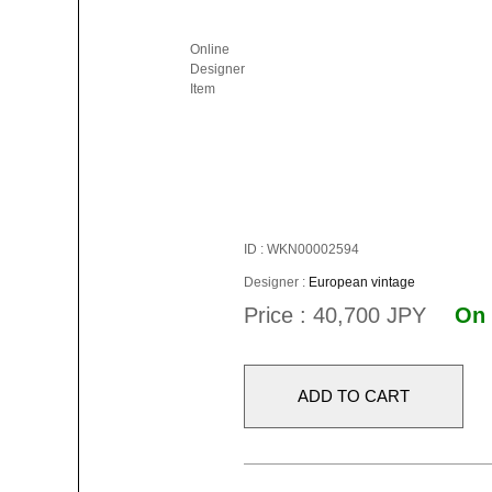
Online
Designer
Item
ID : WKN00002594
Designer :
European vintage
Price : 40,700 JPY
On 