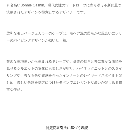
も名高いBonnie Cashin。現代女性のワードローブに寄り添う革新的且つ
洗練されたデザインを得意とするデザイナーです。
柔和なモカベージュカラーのケープは、モヘア混の柔らかな風合いにレザ
ーのパイピングデザインが効いた一着。
贅沢な生地使いから生まれるドレープや、身体の動きと共に豊かな表情を
見せるシルエットの変化にも美しさが宿り、ハイネックニットとのスタイ
リングや、異なる色や質感を伴ったインナーとのレイヤードスタイルも楽
しめ、優しい色彩を味方につけたモダンでエレガントな装いが楽しめる貴
重な作品。
特定商取引法に基づく表記