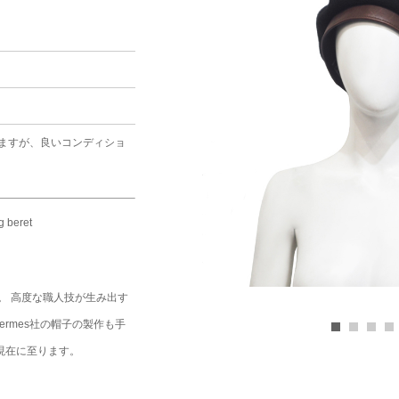
ますが、良いコンディショ
g beret
ch。 高度な職人技が生み出す
rmes社の帽子の製作も手
現在に至ります。