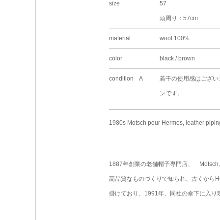
size
57
頭周り：57cm
material
wool 100%
color
black / brown
condition A
若干の使用感はござい
ンです。
1980s Motsch pour Hermes, leather pipin
1887年創業の老舗帽子専門店、 Mots
高品質なものづくりで知られ、古くからHe
掛けており、1991年、同社の傘下に入り