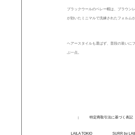
ブラックウールのベレー帽は、ブラウン
が効いたミニマルで洗練されたフォルム
ヘアースタイルも選ばず、普段の装いに
ぶ一点。
特定商取引法に基づく表記
LAILA TOKIO
SURR by LAI