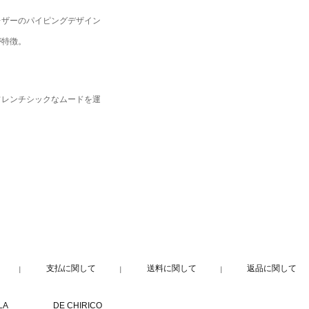
レザーのパイピングデザイン
が特徴。
フレンチシックなムードを運
支払に関して
送料に関して
返品に関して
LA
DE CHIRICO