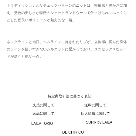
トラディッショナルなチェックパターンのニットは、軽量感と暖かさに加
え、発色の美しさが特徴のシェットランドウールで仕上げられ、ふっくら
とした程良いボリュームが魅力的な一着。
ネックラインと袖口、ヘムラインに施されたリブが、立体感に富んだ身体
のラインを拾いすぎないシルエットに繋がっており、ユニセックスなムー
ドが漂う万能な一点。
特定商取引法に基づく表記
支払に関して
送料に関して
返品に関して
個人情報に関して
SURR by LAILA
LAILA TOKIO
DE CHIRICO