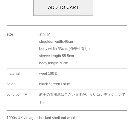
size
表記 M
shoulder width:46cm
body width:53cm（伸縮性有り）
sleeve length:55.5cm
body length:70cm
material
wool 100％
color
black / green / blue
condition A
若干の着用感はございますが、良いコンディションで
す。
1990s UK vintage, checked shetland wool knit