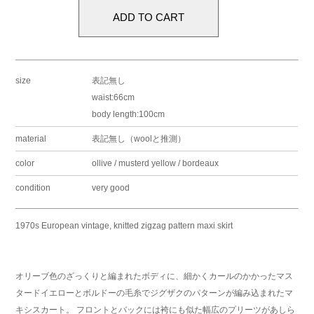
size
表記無し
waist:66cm
body length:100cm
material
表記無し（woolと推測）
color
ollive / musterd yellow / bordeaux
condition
very good
1970s European vintage, knitted zigzag pattern maxi skirt
オリーブ色のざっくりと編まれたボディに、細かくカールのかかったマス
タードイエローとボルドーの毛糸でジグザクのパターンが編み込まれたマ
キシスカート。 フロントとバックには袴にも似た幅広のプリーツがあしら