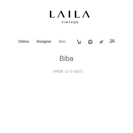
JA
Online
Designer
Item
Biba
PREV
1 - 0 / 0
NEXT