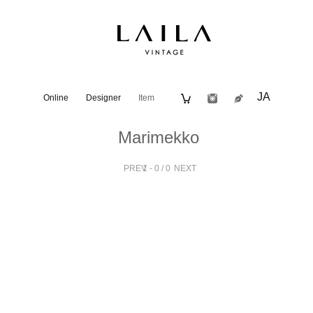
JA
Online
Designer
Item
Marimekko
PREV
1 - 0 / 0
NEXT