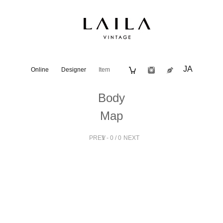
JA
Online
Designer
Item
Body
Map
PREV
1 - 0 / 0
NEXT