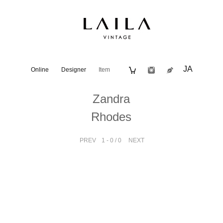
JA
Online
Designer
Item
Zandra
Rhodes
PREV
1 - 0 / 0
NEXT