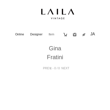
JA
Online
Designer
Item
Gina
Fratini
PREV
1 - 0 / 0
NEXT