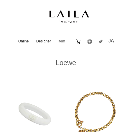
JA
Online
Designer
Item
Loewe