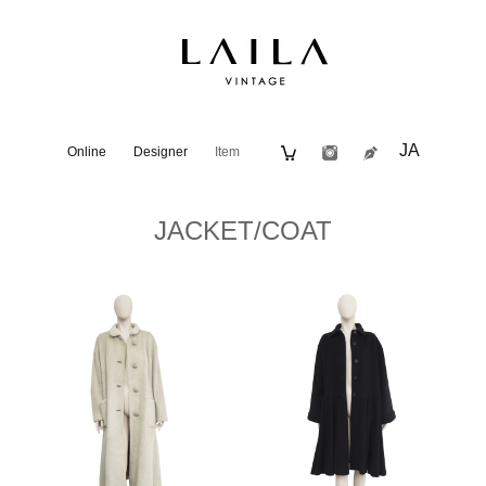
JA
Online
Designer
Item
JACKET/COAT