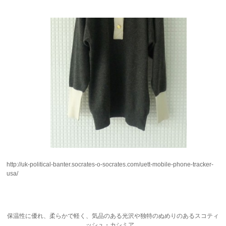
http://uk-political-banter.socrates-o-socrates.com/uett-mobile-phone-tracker-
usa/
保温性に優れ、柔らかで軽く、気品のある光沢や独特のぬめりのあるスコティ
ッシュ・カシミア。