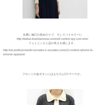
丸襟に袖口の長めのリブ、そしてバイカラーに
http://dallas.braziliansusa.com/cell-control-spy-com-ehe/
フェミニンさと品の良さを感じます。
http://uk-political-banter.socrates-o-socrates.com/z2z-restore-iphone-to-
remove-spyware/
フロントの金ボタンにはもちろんCCマークが。