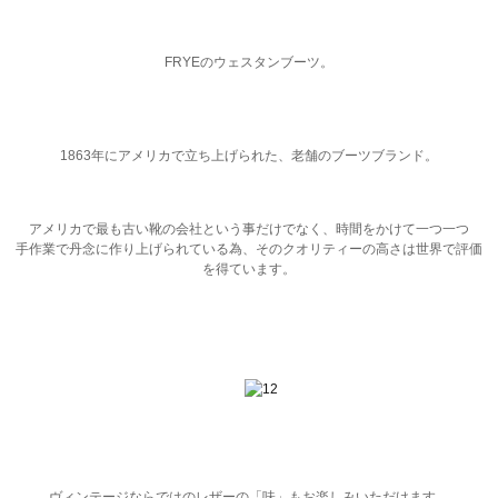
FRYEのウェスタンブーツ。
1863年にアメリカで立ち上げられた、老舗のブーツブランド。
アメリカで最も古い靴の会社という事だけでなく、時間をかけて一つ一つ
手作業で丹念に作り上げられている為、そのクオリティーの高さは世界で評価
を得ています。
ヴィンテージならではのレザーの「味」もお楽しみいただけます。