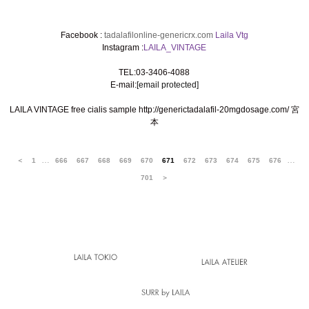
Facebook :
tadalafilonline-genericrx.com
Laila Vtg
Instagram :
LAILA_VINTAGE
TEL:03-3406-4088
E-mail:
[email protected]
LAILA VINTAGE
free cialis sample
http://generictadalafil-20mgdosage.com/
宮
本
…
…
＜
1
666
667
668
669
670
671
672
673
674
675
676
701
＞